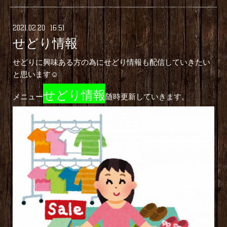
2021
.
02
.
20 16:51
せどり情報
せどりに興味ある方の為にせどり情報も配信していきたい
と思います☺️
せどり情報
メニュー
随時更新していきます。