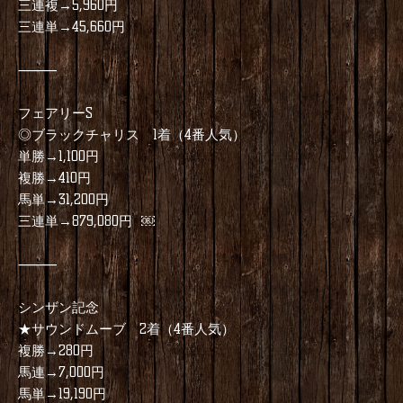
三連複→5,960円
三連単→45,660円
⸻
フェアリーS
◎ブラックチャリス 1着（4番人気）
単勝→1,100円
複勝→410円
馬単→31,200円
三連単→879,080円 ￼
⸻
シンザン記念
★サウンドムーブ 2着（4番人気）
複勝→280円
馬連→7,000円
馬単→19,190円