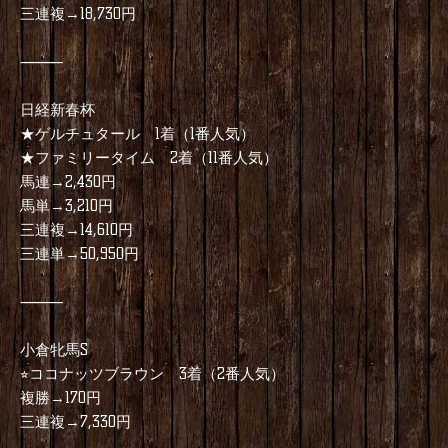
三連複→18,730円
⸻
日経新春杯
★ゲルチュタール 1着（1番人気）
★ファミリータイム 2着（11番人気）
馬連→2,430円
馬単→3,210円
三連複→14,610円
三連単→50,950円
⸻
小倉牝馬S
⭐︎ココナッツブラウン 3着（2番人気）
複勝→170円
三連複→7,330円