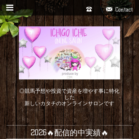
Contact
◎競馬予想や投資で資産を増やす事に特化
した
新しいカタチのオンラインサロンです
2026🔥配信的中実績🔥