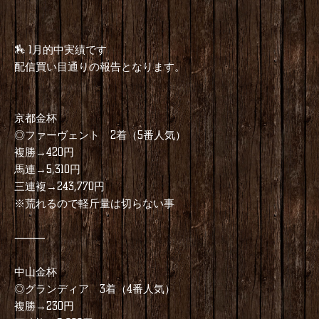
🏇 1月的中実績です
配信買い目通りの報告となります。
京都金杯
◎ファーヴェント 2着（5番人気）
複勝→420円
馬連→5,310円
三連複→243,770円
※荒れるので軽斤量は切らない事
⸻
中山金杯
◎グランディア 3着（4番人気）
複勝→230円