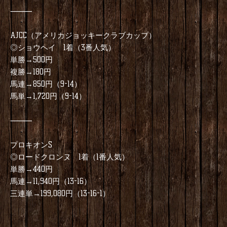
⸻
AJCC（アメリカジョッキークラブカップ）
◎ショウヘイ 1着（3番人気）
単勝→500円
複勝→180円
馬連→850円（9-14）
馬単→1,720円（9-14）
⸻
プロキオンS
◎ロードクロンヌ 1着（1番人気）
単勝→440円
馬連→11,940円（13-16）
三連単→199,080円（13-16-1）