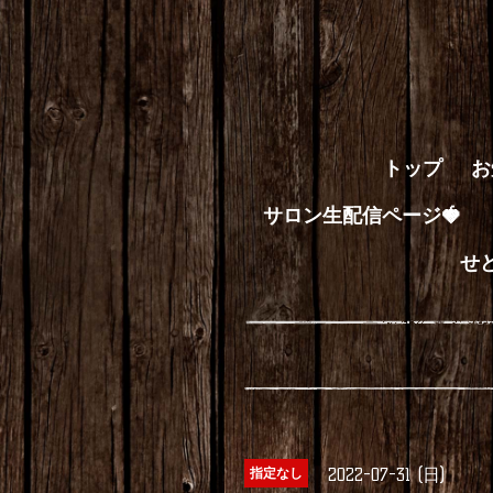
トップ
お
サロン生配信ページ🍓
せ
2022-07-31 (日)
指定なし