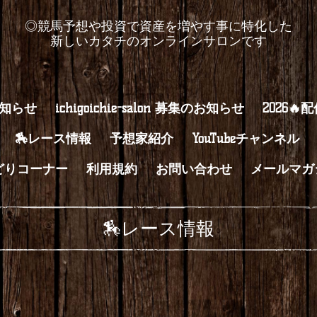
◎競馬予想や投資で資産を増やす事に特化した
新しいカタチのオンラインサロンです
知らせ
ichigoichie-salon 募集のお知らせ
2026🔥
🏇レース情報
予想家紹介
YouTubeチャンネル
どりコーナー
利用規約
お問い合わせ
メールマガ
🏇レース情報