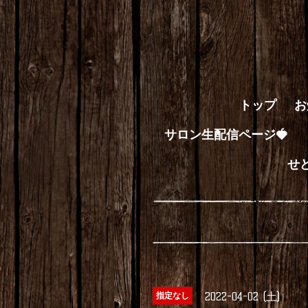
トップ
お
サロン生配信ページ🍓
せ
2022-04-02 (土)
指定なし