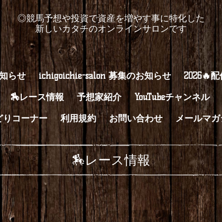
◎競馬予想や投資で資産を増やす事に特化した
新しいカタチのオンラインサロンです
知らせ
ichigoichie-salon 募集のお知らせ
2026🔥
🏇レース情報
予想家紹介
YouTubeチャンネル
どりコーナー
利用規約
お問い合わせ
メールマガ
🏇レース情報