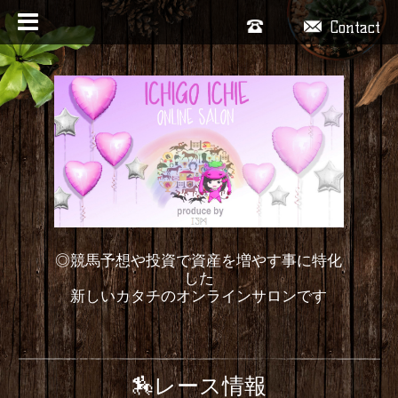
Contact
◎競馬予想や投資で資産を増やす事に特化
した
新しいカタチのオンラインサロンです
🏇レース情報