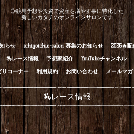
◎競馬予想や投資で資産を増やす事に特化した
新しいカタチのオンラインサロンです
知らせ
ichigoichie-salon 募集のお知らせ
2026🔥
🏇レース情報
予想家紹介
YouTubeチャンネル
どりコーナー
利用規約
お問い合わせ
メールマガ
🏇レース情報