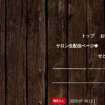
トップ
お
サロン生配信ページ🍓
せ
2020-07-18 (土)
指定なし