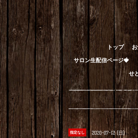
トップ
お
サロン生配信ページ🍓
せ
2020-07-12 (日)
指定なし